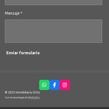
Mensaje *
Enviar formulario
W
F
I
h
a
n
© 2025 Inmobiliaria Ortiz
a
c
s
Con la tecnología de
Webador
t
e
t
s
b
a