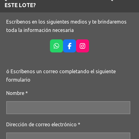
ESTE LOTE?
Escríbenos en los siguientes medios y te brindaremos
toda la información necesaria
W
F
I
h
a
n
a
c
s
t
e
t
ó Escríbenos un correo completando el siguiente
s
b
a
A
o
g
formulario
p
o
r
p
k
a
Nombre *
m
Dirección de correo electrónico *