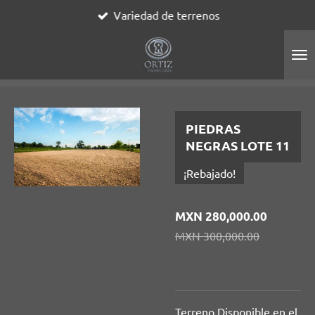
Variedad de terrenos
Ir
al
contenido
principal
PIEDRAS
NEGRAS LOTE 11
¡Rebajado!
MXN 280,000.00
MXN 300,000.00
Terreno Disponible en el