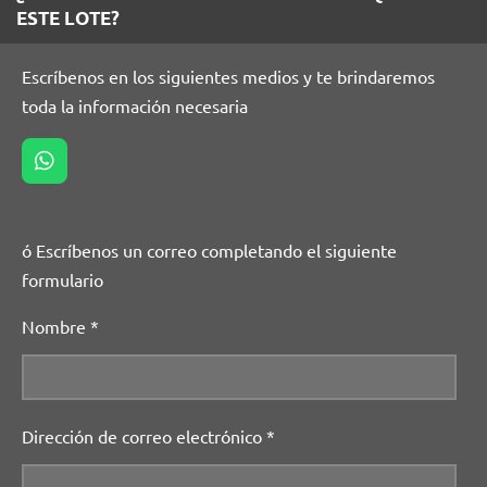
ESTE LOTE?
Escríbenos en los siguientes medios y te brindaremos
toda la información necesaria
W
h
a
t
ó Escríbenos un correo completando el siguiente
s
A
formulario
p
p
Nombre *
Dirección de correo electrónico *