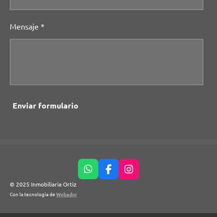
Mensaje *
Enviar formulario
W
F
I
h
a
n
© 2025 Inmobiliaria Ortiz
a
c
s
Con la tecnología de
Webador
t
e
t
s
b
a