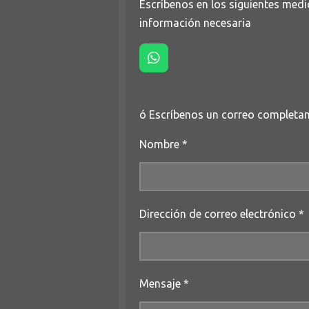
Escríbenos en los siguientes medi
información necesaria
W
h
a
t
ó Escríbenos un correo completan
s
A
p
Nombre *
p
Dirección de correo electrónico *
Mensaje *