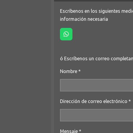
Escríbenos en los siguientes medi
información necesaria
W
h
a
t
ó Escríbenos un correo completan
s
A
p
Nombre *
p
Dirección de correo electrónico *
Mensaje *