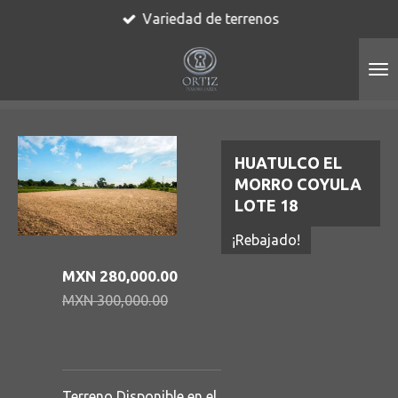
Variedad de terrenos
Ir
al
contenido
principal
HUATULCO EL
MORRO COYULA
LOTE 18
¡Rebajado!
MXN 280,000.00
MXN 300,000.00
Terreno Disponible en el