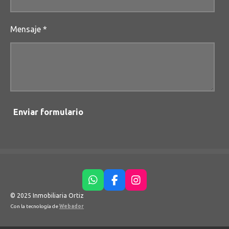
Mensaje *
Enviar formulario
W
F
I
h
a
n
© 2025 Inmobiliaria Ortiz
a
c
s
Con la tecnología de
Webador
t
e
t
s
b
a