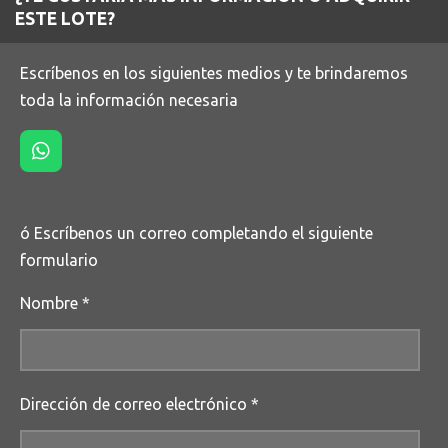
ESTE LOTE?
Escríbenos en los siguientes medios y te brindaremos
toda la información necesaria
W
h
a
t
ó Escríbenos un correo completando el siguiente
s
A
formulario
p
p
Nombre *
Dirección de correo electrónico *